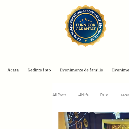
Acasa
Sedinte foto
Evenimente de familie
Evenime
All Posts
wildlife
Peisaj
recuz
Traditii
Mommy and Me
co