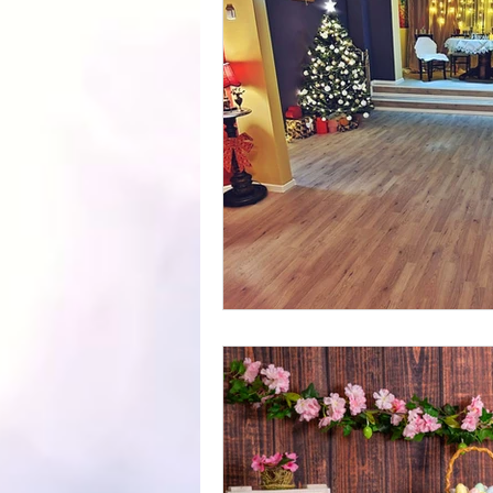
Eu si mami
absolventi
sedin
oferta speciala
sedinte foto vara