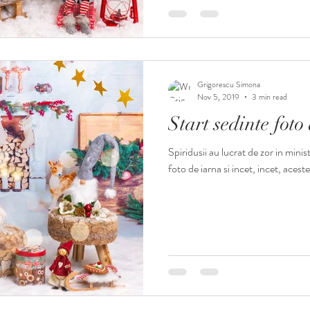
Grigorescu Simona
Nov 5, 2019
3 min read
Start sedinte fot
Spiridusii au lucrat de zor in mini
foto de iarna si incet, incet, aces