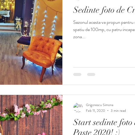
Sedinte foto de C
te foto toamna
sedinte foto ziua indragostitilor
oferte gradinita
Sezonul acesta va propun pentru 
spatiu de 100mp, cu patru incaper
zona...
Grigorescu Simona
Feb 11, 2020
3 min read
Start sedinte fot
Paste 2020! :)