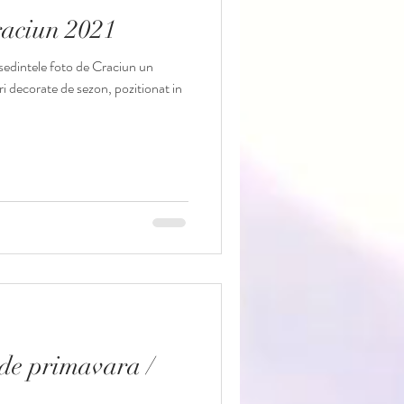
raciun 2021
sedintefotovara
sedintele foto de Craciun un
i decorate de sezon, pozitionat in
o de primavara /