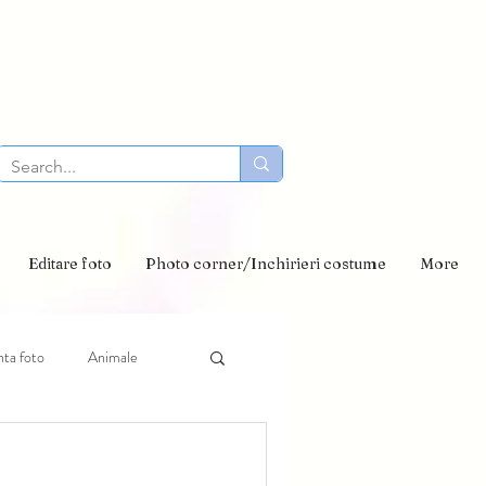
Editare foto
Photo corner/Inchirieri costume
More
nta foto
Animale
to paste
sindrom Down