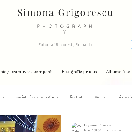
Simona Grigorescu
PHOTOGRAPH
Y
Fotograf Bucuresti, Romania
nte / promovare companii
Fotografie produs
Albume foto
ita
sedinte foto craciun/iarna
Portret
Macro
mini sedi
pii cu nevoi speciale
autism
sedinte foto primavara
sedinte fo
Grigorescu Simona
Nov 2, 2021
3 min read