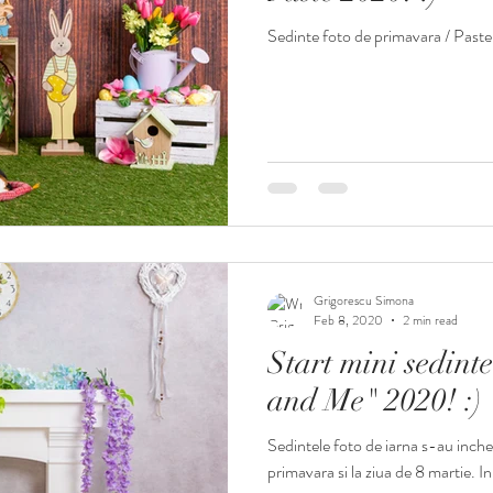
Sedinte foto de primavara / Past
Grigorescu Simona
Feb 8, 2020
2 min read
Start mini sedin
and Me" 2020! :)
Sedintele foto de iarna s-au inchei
primavara si la ziua de 8 martie. I