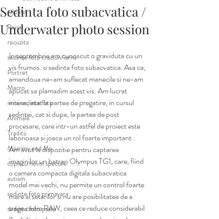
Sedinta foto subacvatica /
wildlife
Underwater photo session
Peisaj
recuzita
In septembrie am cunoscut o graviduta cu un 
sedinte foto craciun/iarna
vis frumos: o sedinta foto subacvatica. Asa ca, 
Portret
amandoua ne-am suflecat manecile si ne-am 
Macro
apucat sa plamadim acest vis. Am lucrat 
intens, atat la partea de pregatire, in cursul 
mini sedinta foto
sedintei, cat si dupa, la partea de post 
Animale
procesare, care intr-un astfel de proiect este 
Traditii
laborioasa si joaca un rol foarte important .  
Mommy and Me
Am avut la dispozitie pentru captarea 
imaginilor un batran Olympus TG1, care, fiind 
copii cu nevoi speciale
o camera compacta digitala subacvatica 
autism
model mai vechi, nu permite un control foarte 
sedinte foto primavara
mare al setarilor si nu are posibilitatea de a 
trage cadre RAW, ceea ce reduce considerabil 
sedinte foto paste