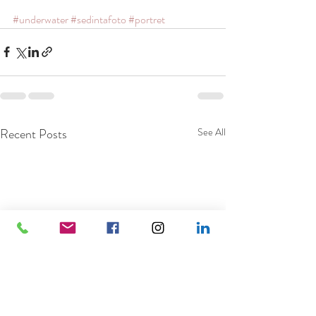
#underwater
#sedintafoto
#portret
Recent Posts
See All