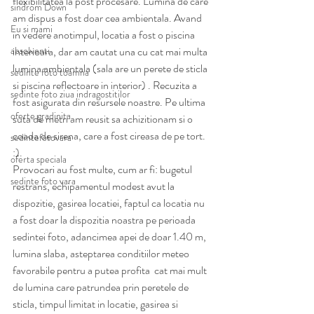
flexibilitatea la post procesare. Lumina de care 
sindrom Down
am dispus a fost doar cea ambientala. Avand 
Eu si mami
in vedere anotimpul, locatia a fost o piscina 
absolventi
interioara, dar am cautat una cu cat mai multa 
lumina ambientala (sala are un perete de sticla 
sedinte foto toamna
si piscina reflectoare in interior) . Recuzita a 
sedinte foto ziua indragostitilor
fost asigurata din resursele noastre. Pe ultima 
oferte gradinita
suta de metri am reusit sa achizitionam si o 
coada de sirena, care a fost cireasa de pe tort. 
sedintefotovara
:).
oferta speciala
Provocari au fost multe, cum ar fi: bugetul 
sedinte foto vara
restrans, echipamentul modest avut la 
dispozitie, gasirea locatiei, faptul ca locatia nu 
a fost doar la dispozitia noastra pe perioada 
sedintei foto, adancimea apei de doar 1.40 m, 
lumina slaba, asteptarea conditiilor meteo 
favorabile pentru a putea profita  cat mai mult 
de lumina care patrundea prin peretele de 
sticla, timpul limitat in locatie, gasirea si 