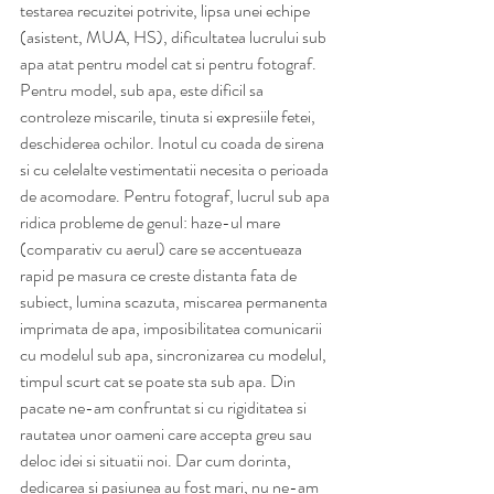
testarea recuzitei potrivite, lipsa unei echipe 
(asistent, MUA, HS), dificultatea lucrului sub 
apa atat pentru model cat si pentru fotograf. 
Pentru model, sub apa, este dificil sa 
controleze miscarile, tinuta si expresiile fetei, 
deschiderea ochilor. Inotul cu coada de sirena 
si cu celelalte vestimentatii necesita o perioada 
de acomodare. Pentru fotograf, lucrul sub apa 
ridica probleme de genul: haze-ul mare 
(comparativ cu aerul) care se accentueaza 
rapid pe masura ce creste distanta fata de 
subiect, lumina scazuta, miscarea permanenta 
imprimata de apa, imposibilitatea comunicarii 
cu modelul sub apa, sincronizarea cu modelul, 
timpul scurt cat se poate sta sub apa. Din 
pacate ne-am confruntat si cu rigiditatea si 
rautatea unor oameni care accepta greu sau 
deloc idei si situatii noi. Dar cum dorinta, 
dedicarea si pasiunea au fost mari, nu ne-am 