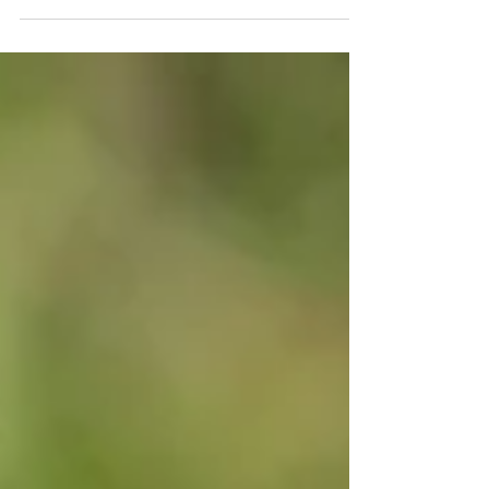
Da, chiar au venit in Romania, la 2 pasi de Bucuresti. Este
al doilea an cand apar si la noi. Poate devine un obicei. :)
Click pe foto...