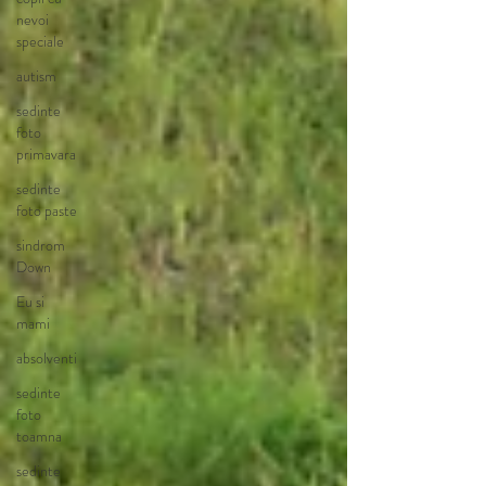
nevoi
speciale
autism
sedinte
foto
primavara
sedinte
foto paste
sindrom
Down
Eu si
mami
absolventi
sedinte
foto
toamna
sedinte