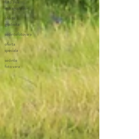
foto ziua
indragostitilor
oferte
gradinita
sedintefotovara
oferta
speciala
sedinte
foto vara