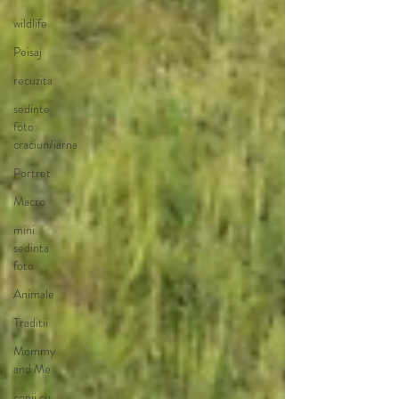
wildlife
Peisaj
recuzita
sedinte
foto
craciun/iarna
Portret
Macro
mini
sedinta
foto
Animale
Traditii
Mommy
and Me
copii cu