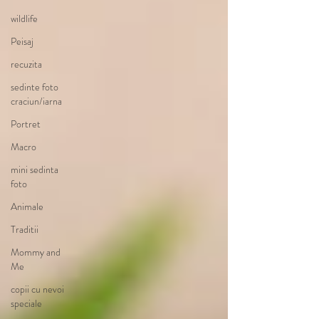
wildlife
Peisaj
recuzita
sedinte foto
craciun/iarna
Portret
Macro
mini sedinta
foto
Animale
Traditii
Mommy and
Me
copii cu nevoi
speciale