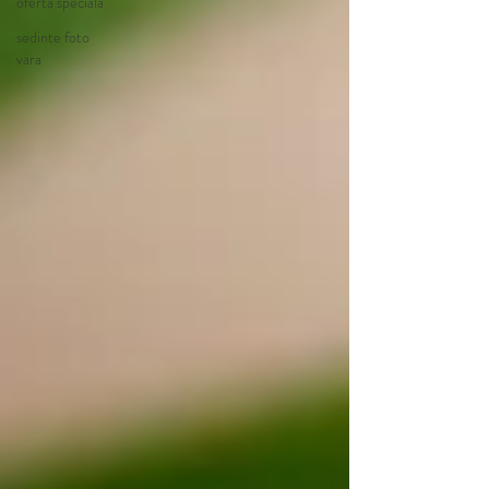
oferta speciala
sedinte foto
vara