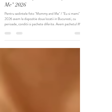
Mini sedinte foto "Mommy and
Me" 2026
Pentru sedintele foto "Mommy and Me" / "Eu si mami"
2026 avem la dispozitie doua locatii in Bucuresti, cu
perioade, conditii si pachete diferite. Avem pachetul Mini
in mini studio si pachetul Maxi intr-o locatie inchiriata.