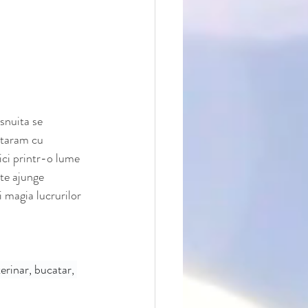
snuita se 
 taram cu 
ici printr-o lume 
te ajunge 
i magia lucrurilor 
erinar, bucatar, 