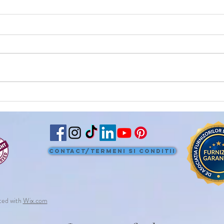
Contact/Termeni si conditii
ted with
Wix.com