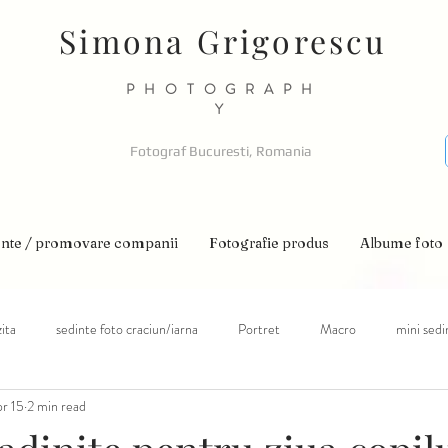
Simona Grigorescu
PHOTOGRAPH
Y
Fotograf Bucuresti, Romania
nte / promovare companii
Fotografie produs
Albume foto
ita
sedinte foto craciun/iarna
Portret
Macro
mini sedi
r 15
2 min read
pii cu nevoi speciale
autism
sedinte foto primavara
sedinte fo