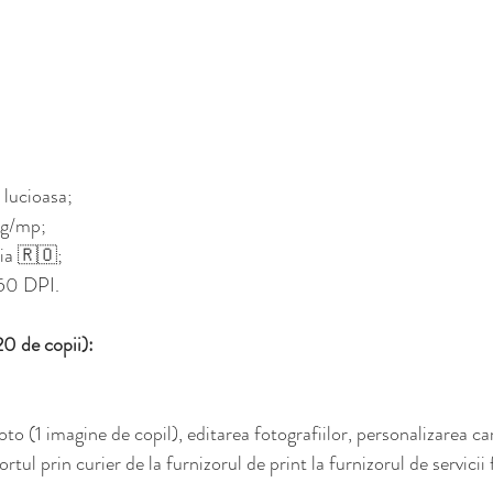
 lucioasa;
0g/mp;
ia 🇷🇴;
150 DPI.
0 de copii):
oto (1 imagine de copil), editarea fotografiilor, personalizarea car
portul prin curier de la furnizorul de print la furnizorul de servicii 