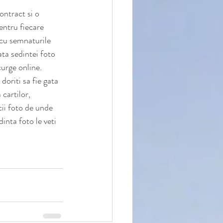
ontract si o 
entru fiecare 
 cu semnaturile 
ta sedintei foto 
curge online.
oriti sa fie gata 
 cartilor, 
cii foto de unde 
inta foto le veti 