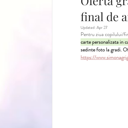
Oferta gr
Eu si mami
absolventi
sedin
final de 
Updated:
Apr 27
Pentru ziua copilului/f
oferta speciala
sedinte foto vara
carte personalizata in c
sedinte foto la gradi. O
https://www.simonagri