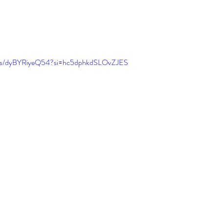
orts/dyBYRiyeQ54?si=hc5dphkdSLOvZJES