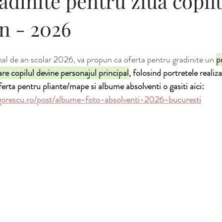
adinite pentru ziua copilu
te foto toamna
sedinte foto ziua indragostitilor
oferte gradinita
an - 2026
inal de an scolar 2026, va propun ca oferta pentru gradinite un 
p
are copilul devine personajul principal
, folosind portretele realiz
ferta pentru pliante/mape si albume absolventi o gasiti aici: 
gorescu.ro/post/albume-foto-absolventi-2026-bucuresti