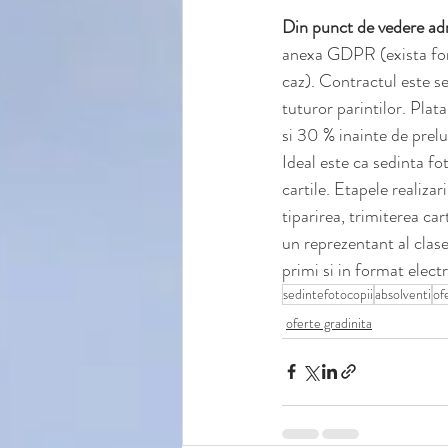
Din punct de vedere adm
anexa GDPR (exista form
caz). Contractul este s
tuturor parintilor. Plat
si 30 % inainte de prelu
Ideal este ca sedinta fo
cartile. Etapele realizar
tiparirea, trimiterea car
un reprezentant al clase
primi si in format electr
sedintefotocopii
absolventi
of
oferte gradinita