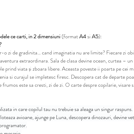
dele ce carti, in 2 dimensiuni
 (format 
A4
 si 
A5
):
? 
r-o zi de gradinita… cand imaginatia nu are limite? Fiecare zi obi
aventura extraordinara. Sala de clasa devine ocean, curtea – un
le prind viata și zboara libere. Aceasta poveste ii poarta pe cei m
tenia si curajul se impletesc firesc. Descopera cat de departe poa
e frumos este sa cresti, zi de zi. O carte despre copilarie, visare s
izata in care copilul tau nu trebuie sa aleaga un singur raspuns.
iloteaza avioane, ajunge pe Luna, descopera dinozauri, devine vet
 programator.
 o meserie.