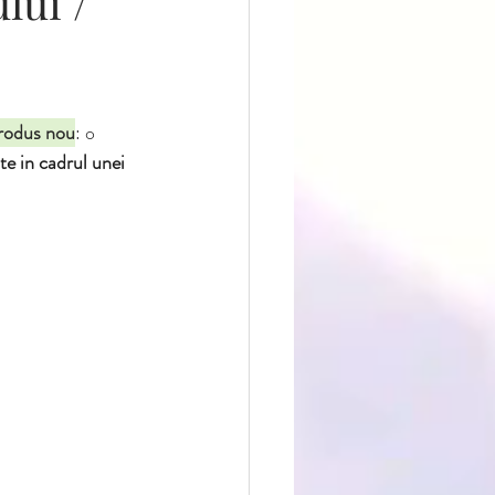
lui /
sedintefotovara
rodus nou
: 
o 
ate in cadrul unei 