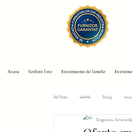
Acasa
Sedinte foto
Evenimente de familie
Evenime
All Posts
wildlife
Peisaj
recuz
Grigorescu Simona
Ap
Traditii
Mommy and Me
co