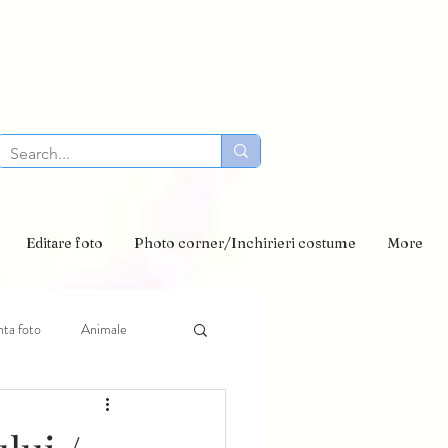
Editare foto
Photo corner/Inchirieri costume
More
nta foto
Animale
to paste
sindrom Down