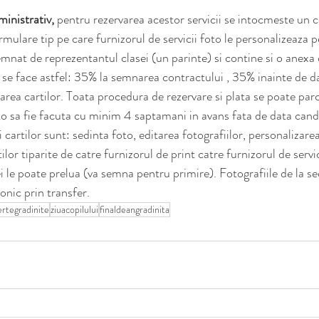
inistrativ,
 pentru rezervarea acestor servicii se intocmeste un c
ulare tip pe care furnizorul de servicii foto le personalizeaza p
emnat de reprezentantul clasei (un parinte) si contine si o anexa
a se face astfel: 35% la semnarea contractului , 35% inainte de da
area cartilor. Toata procedura de rezervare si plata se poate par
to sa fie facuta cu minim 4 saptamani in avans fata de data cand d
ii cartilor sunt: sedinta foto, editarea fotografiilor, personalizarea
tilor tiparite de catre furnizorul de print catre furnizorul de servi
i le poate prelua (va semna pentru primire). Fotografiile de la sed
onic prin transfer.
ertegradinite
ziuacopilului
finaldeangradinita