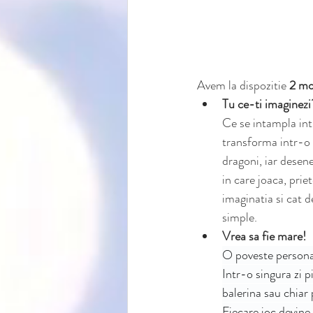
Avem la dispozitie 
2 mo
Tu ce-ti imaginezi
Ce se intampla int
transforma intr-o 
dragoni, iar desene
in care joaca, prie
imaginatia si cat d
simple.
Vrea sa fie mare! 
O poveste personal
Intr-o singura zi p
balerina sau chiar
Fiecare joc devine