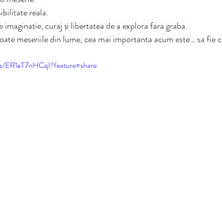
bilitate reala.
 imaginatie, curaj și libertatea de a explora fara graba.
toate meseriile din lume, cea mai importanta acum este… sa fie c
rts/ER1xT7nHCqI?feature=share